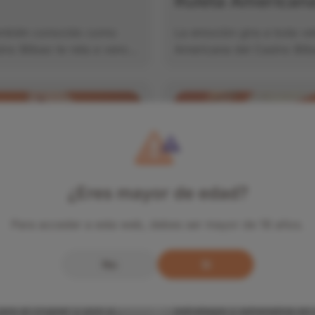
Ruleta American
También conocido como
La emoción gira a toda vel
no Bilbao te reta a vencer
Americana del Casino Bilb
decide en cada giro. ¿Te a
¿Eres mayor de edad?
Para acceder a esta web, debes ser mayor de 18 años.
Poker Texas Hol
No
Sí
. En el Blackjack del
Vive la emoción del Texas
ara al crupier y pon a
estrategia y adrenalina en