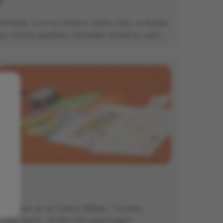
a
ocidad. Con su icónico doble cero, la Ruleta
ao ofrece partidas vibrantes donde la suerte
treves a apostar?
d’em
 Hold’em en el Casino Bilbao. Torneos,
 cada mano. ¿Estás listo para jugar?