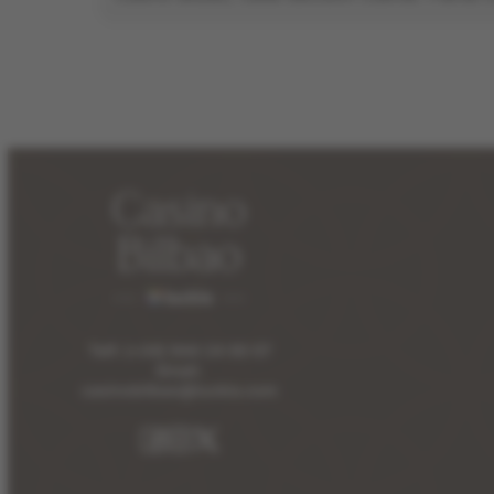
prueba tu habilidad en cada mano.
Telf: (+34) 944 24 00 07
Email:
casinobilbao@luckia.com