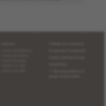
Casinos
Trabaja con nosotros
Casino de Mallorca
Preguntas Frecuentes
Casino de Ceuta
Luckia Gaming Group
Casino Kursaal
Canal Ético
Casino La Toja
Casino de Vigo
Recomendamos el
juego responsable.